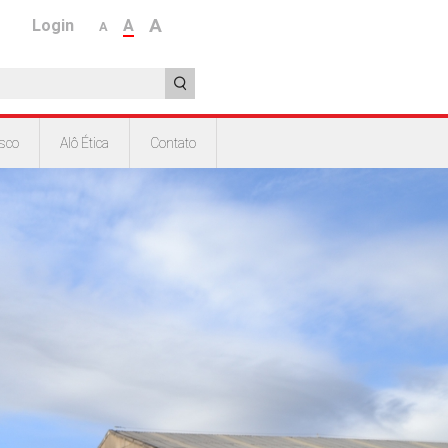
A
Login
A
A
sco
Alô Ética
Contato